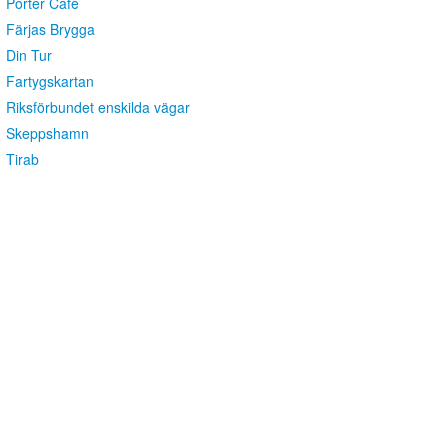
Porter Café
Färjas Brygga
Din Tur
Fartygskartan
Riksförbundet enskilda vägar
Skeppshamn
Tirab