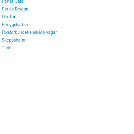
Porter Café
Färjas Brygga
Din Tur
Fartygskartan
Riksförbundet enskilda vägar
Skeppshamn
Tirab